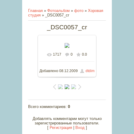
Главная
»
Фотоальбом
»
фото
»
Хоровая
студия
» _DSC0057_cr
_DSC0057_cr
1717
0
0.0
В реальном размере
800x601
/ 132.3Kb
Добавлено
08.12.2009
dtdim
Всего комментариев
:
0
Добавлять комментарии могут только
зарегистрированные пользователи.
[
Регистрация
|
Вход
]