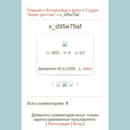
Главная
»
Фотоальбом
»
фото
»
Студия
"Берег детства"
» x_d35e75af
x_d35e75af
1601
0
0.0
В реальном размере
604x453
/ 49.9Kb
Добавлено
06.12.2009
dtdim
Всего комментариев
:
0
Добавлять комментарии могут только
зарегистрированные пользователи.
[
Регистрация
|
Вход
]