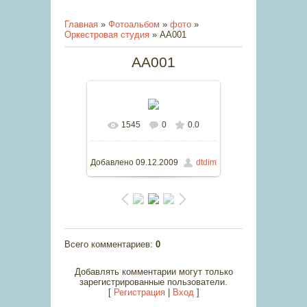
Главная
»
Фотоальбом
»
фото
»
Оркестровая студия
» AA001
AA001
1545
0
0.0
В реальном размере
640x427
/ 43.4Kb
Добавлено
09.12.2009
dtdim
Всего комментариев
:
0
Добавлять комментарии могут только
зарегистрированные пользователи.
[
Регистрация
|
Вход
]