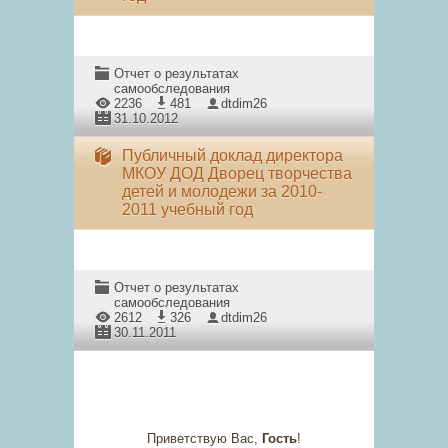
Отчет о результатах
самообследования
2236
481
dtdim26
31.10.2012
Публичный доклад директора
МКОУ ДОД Дворец творчества
детей и молодежи за 2010-
2011 учебный год
Отчет о результатах
самообследования
2612
326
dtdim26
30.11.2011
Приветствую Вас
,
Гость
!