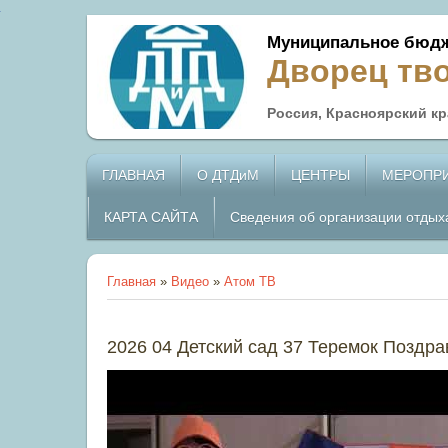
Муниципальное бюдж
Дворец тв
Россия, Красноярский кра
ГЛАВНАЯ
О ДТДиМ
ЦЕНТРЫ
МЕРОПР
КАРТА САЙТА
Сведения об организации отдых
Главная
»
Видео
»
Атом ТВ
2026 04 Детский сад 37 Теремок Поздр