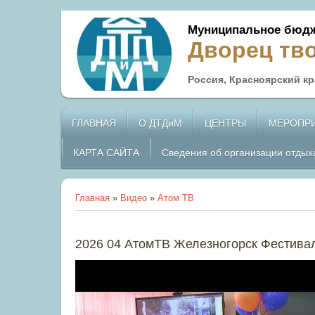
Муниципальное бюдж
Дворец тв
Россия, Красноярский кра
ГЛАВНАЯ
О ДТДиМ
ЦЕНТРЫ
МЕРОПР
КАРТА САЙТА
Сведения об организации отдых
Главная
»
Видео
»
Атом ТВ
2026 04 АтомТВ Железногорск Фестивал