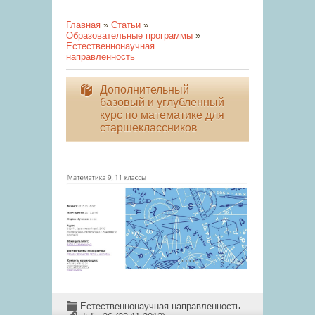
Главная
»
Статьи
»
Образовательные программы
»
Естественнонаучная
направленность
Дополнительный
базовый и углубленный
курс по математике для
старшеклассников
Естественнонаучная направленность