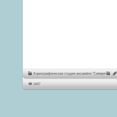
Хореографическая студия ансамбля "Сибирята"
1667