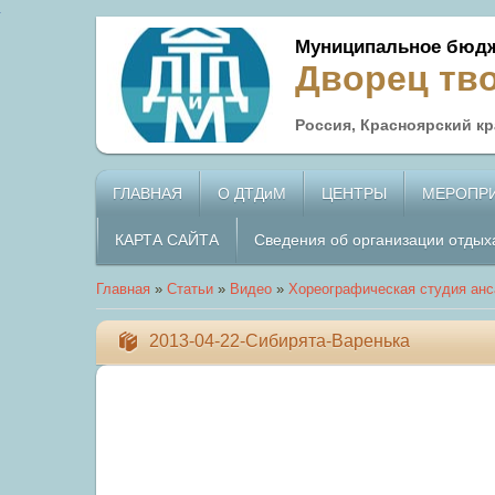
Муниципальное бюдж
Дворец тв
Россия, Красноярский кра
ГЛАВНАЯ
О ДТДиМ
ЦЕНТРЫ
МЕРОПР
КАРТА САЙТА
Сведения об организации отдых
Главная
»
Статьи
»
Видео
»
Хореографическая студия анс
2013-04-22-Сибирята-Варенька