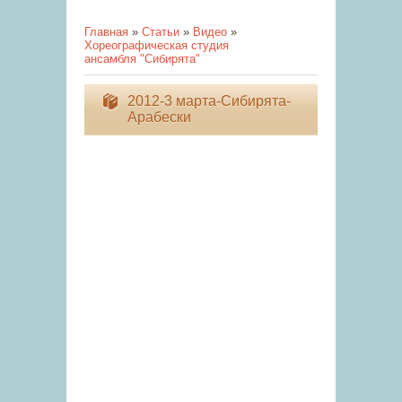
Главная
»
Статьи
»
Видео
»
Хореографическая студия
ансамбля "Сибирята"
2012-3 марта-Сибирята-
Арабески