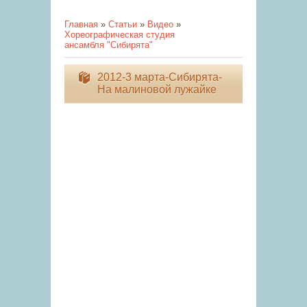
Главная
»
Статьи
»
Видео
»
Хореографическая студия
ансамбля "Сибирята"
2012-3 марта-Сибирята-
На малиновой лужайке