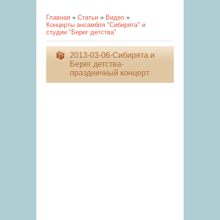
Главная
»
Статьи
»
Видео
»
Концерты ансамбля "Сибирята" и
студии "Берег детства"
2013-03-06-Сибирята и
Берег детства-
праздничный концерт