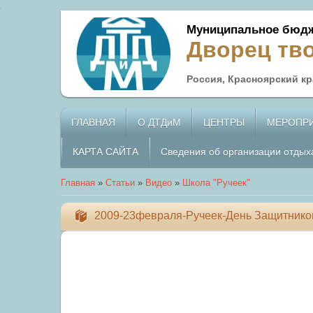
Муниципальное бюдж
Дворец тв
Россия, Красноярский кра
ГЛАВНАЯ
О ДТДиМ
ЦЕНТРЫ
МЕРОПР
КАРТА САЙТА
Сведения об организации отдых
Главная
»
Статьи
»
Видео
»
Школа "Ручеек"
2009-23февраля-Ручеек-День Защитнико