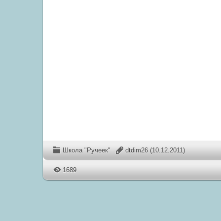
Школа "Ручеек"
dtdim26
(10.12.2011)
1689