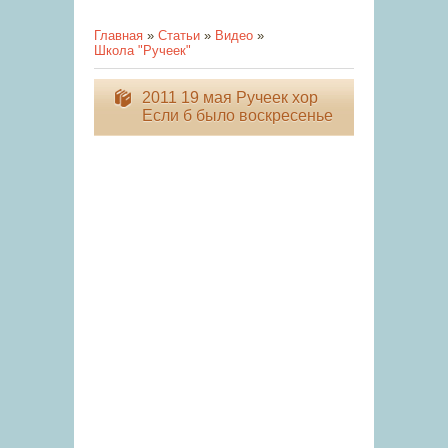
Главная
»
Статьи
»
Видео
»
Школа "Ручеек"
2011 19 мая Ручеек хор
Если б было воскресенье