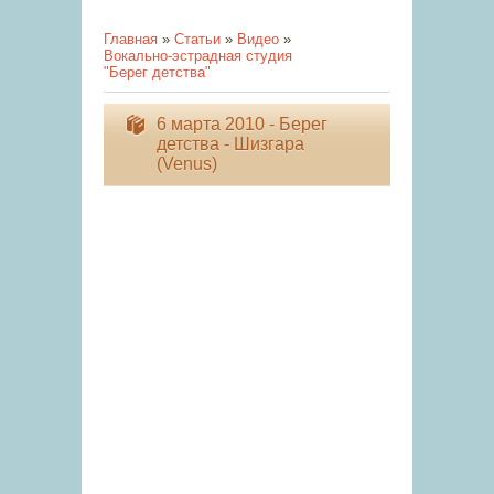
Главная
»
Статьи
»
Видео
»
Вокально-эстрадная студия
"Берег детства"
6 марта 2010 - Берег
детства - Шизгара
(Venus)