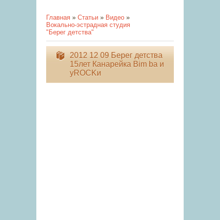
Главная
»
Статьи
»
Видео
»
Вокально-эстрадная студия
"Берег детства"
2012 12 09 Берег детства
15лет Канарейка Bim ba и
уROCKи