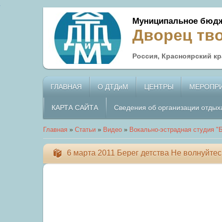
Муниципальное бюдж
Дворец тв
Россия, Красноярский кра
ГЛАВНАЯ
О ДТДиМ
ЦЕНТРЫ
МЕРОПР
КАРТА САЙТА
Сведения об организации отдых
Главная
»
Статьи
»
Видео
»
Вокально-эстрадная студия "Б
6 марта 2011 Берег детства Не волнуйтес