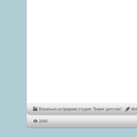
Вокально-эстрадная студия "Берег детства"
dt
2040