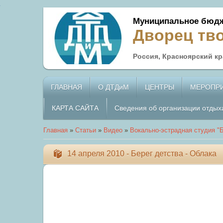
Муниципальное бюдж
Дворец тв
Россия, Красноярский кра
ГЛАВНАЯ
О ДТДиМ
ЦЕНТРЫ
МЕРОПР
КАРТА САЙТА
Сведения об организации отдых
Главная
»
Статьи
»
Видео
»
Вокально-эстрадная студия "Б
14 апреля 2010 - Берег детства - Облака