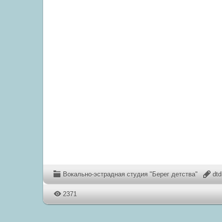
Вокально-эстрадная студия "Берег детства"
dt
2371