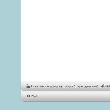
Вокально-эстрадная студия "Берег детства"
dt
2420