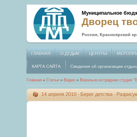
Муниципальное бюдж
Дворец тв
Россия, Красноярский кра
ГЛАВНАЯ
О ДТДиМ
ЦЕНТРЫ
МЕРОПР
КАРТА САЙТА
Сведения об организации отдых
Главная
»
Статьи
»
Видео
»
Вокально-эстрадная студия "Б
14 апреля 2010 - Берег детства - Разрису