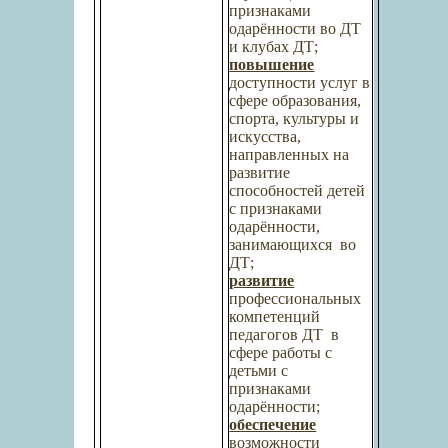
признаками
одарённости во ДТ
и клубах ДТ;
повышение
доступности услуг в
сфере образования,
спорта, культуры и
искусства,
направленных на
развитие
способностей детей
с признаками
одарённости,
занимающихся
во
ДТ;
развитие
профессиональных
компетенций
педагогов ДТ
в
сфере работы с
детьми с
признаками
одарённости;
обеспечение
возможности