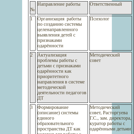
Направление работы
Ответственный
№
1
Организация
работы
Психолог
по созданию системы
целенаправленного
выявления детей с
признаками
одарённости
2
Актуализация
Методический
проблемы работы с
совет
детьми с признаками
одарённости как
приоритетного
направления в системе
методической
деятельности педагогов
ДТ
3
Формирование
Методический
(описание) системы
совет, Расторгуева
единого
Г.С., зам. директора,
образовательного
куратор работы с
пространства ДТ как
одарёнными детьми