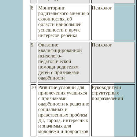
8
Мониторинг
Психолог
родительского мнения о
склонностях, об
области наибольшей
успешности и круге
интересов ребёнка
9
Оказание
Психолог
квалифицированной
психолого-
педагогической
помощи родителям
детей с признаками
одарённости
10
Развитие условий для
Руководители
привлечения учащихся
структурных
с признаками
подразделений
одарённости к решению
социальных и
нравственных проблем
ДТ, города, интересных
и значимых для
молодёжи и подростков