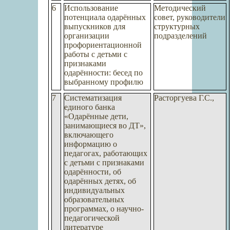
6
Использование
Методический
потенциала одарённых
совет, руководители
выпускников для
структурных
организации
подразделений
профориентационной
работы с детьми с
признаками
одарённости: бесед по
выбранному профилю
7
Систематизация
Расторгуева Г.С.,
единого банка
«Одарённые дети,
занимающиеся во ДТ»,
включающего
информацию о
педагогах, работающих
с детьми с признаками
одарённости, об
одарённых детях, об
индивидуальных
образовательных
программах, о научно-
педагогической
литературе