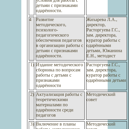
условия для работы с
детьми с признаками
одарённости.
4
Развитие
Жихарева Л.А.,
методического,
директор,
психолого-
Расторгуева Г.С.,
педагогического
зам. директора,
обеспечения педагогов
куратор работы с
в организации работы с
одарёнными
детьми с признаками
детьми, Южанина
одарённости.
Е.Н., методист
1)
Издание методического
Расторгуева Г.С.,
сборника по вопросам
зам. директора,
работы с детьми с
куратор работы с
признаками
одарёнными детьми
одарённости
2)
Актуализация работы с
Методический
теоретическими
совет
материалами по
одарённости среди
педагогов
3)
Включение в планы
Методический