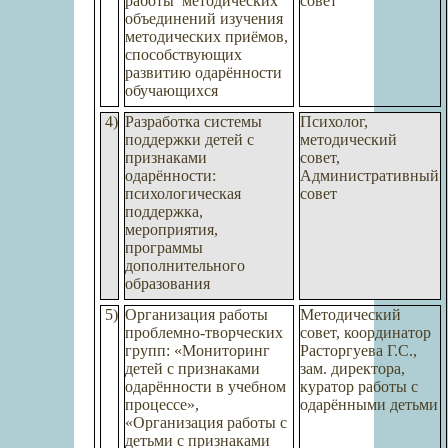
работы
методических
совет
объединений изучения
методических приёмов,
способствующих
развитию одарённости
обучающихся
4)
Разработка системы
Психолог,
поддержки детей с
методический
признаками
совет,
одарённости:
Административный
психологическая
совет
поддержка,
мероприятия,
программы
дополнительного
образования
5)
Организация работы
Методический
проблемно-творческих
совет, координатор
групп: «Мониторинг
Расторгуева Г.С.,
детей с признаками
зам. директора,
одарённости в учебном
куратор работы с
процессе»,
одарёнными детьми
«Организация работы с
детьми с признаками