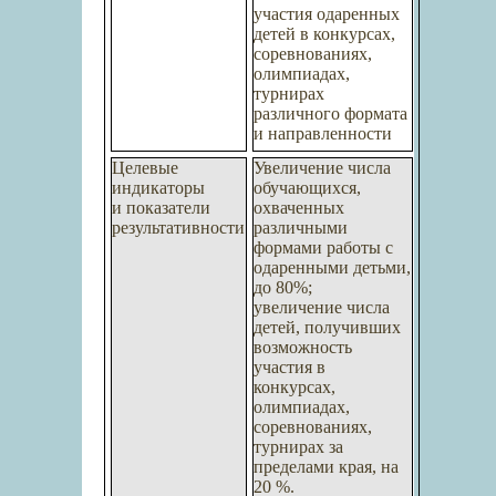
участия одаренных
детей в конкурсах,
соревнованиях,
олимпиадах,
турнирах
различного формата
и направленности
Целевые
Увеличение числа
индикаторы
обучающихся,
и показатели
охваченных
результативности
различными
формами работы с
одаренными детьми,
до 80%;
увеличение числа
детей, получивших
возможность
участия в
конкурсах,
олимпиадах,
соревнованиях,
турнирах за
пределами края, на
20 %.