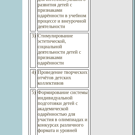
развития детей с
признаками
одарённости в учебном
процессе и внеурочной
деятельности
3)
Стимулирование
эстетической,
социальной
деятельности детей с
признаками
одарённости
4)
Проведение творческих
отчётов детских
коллективов
5)
Формирование системы
индивидуальной
подготовки детей с
академической
одарённостью для
участия в олимпиадах и
конкурсах различного
формата и уровней