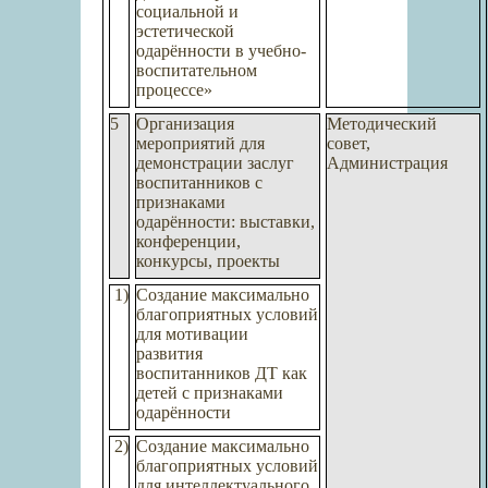
социальной и
эстетической
одарённости в учебно-
воспитательном
процессе»
5
Организация
Методический
мероприятий для
совет,
демонстрации заслуг
Администрация
воспитанников с
признаками
одарённости: выставки,
конференции,
конкурсы, проекты
1)
Создание максимально
благоприятных условий
для мотивации
развития
воспитанников ДТ как
детей с признаками
одарённости
2)
Создание максимально
благоприятных условий
для интеллектуального