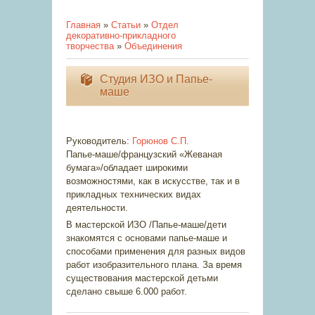
Главная
»
Статьи
»
Отдел
декоративно-прикладного
творчества
»
Объединения
Студия ИЗО и Папье-
маше
Руководитель:
Горюнов С.П.
Папье-маше/французский «Жеваная
бумага»/обладает широкими
возможностями, как в искусстве, так и в
прикладных технических видах
деятельности.
В мастерской ИЗО /Папье-маше/дети
знакомятся с основами папье-маше и
способами применения для разных видов
работ изобразительного плана. За время
существования мастерской детьми
сделано свыше 6.000 работ.