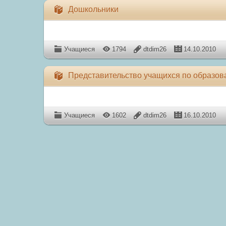
Дошкольники
Учащиеся
1794
dtdim26
14.10.2010
Представительство учащихся по образов
Учащиеся
1602
dtdim26
16.10.2010