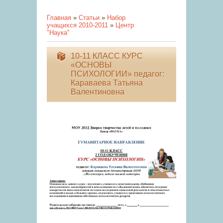
Главная
»
Статьи
»
Набор
учащихся 2010-2011
»
Центр
"Наука"
10-11 КЛАСС КУРС
«ОСНОВЫ
ПСИХОЛОГИИ» педагог:
Караваева Татьяна
Валентиновна