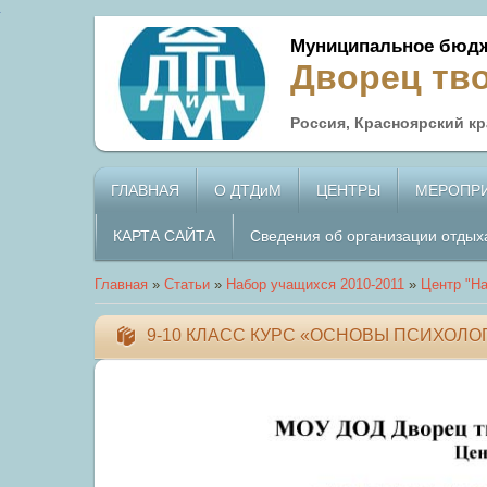
Муниципальное бюдж
Дворец тв
Россия, Красноярский кра
ГЛАВНАЯ
О ДТДиМ
ЦЕНТРЫ
МЕРОПР
КАРТА САЙТА
Сведения об организации отдых
Главная
»
Статьи
»
Набор учащихся 2010-2011
»
Центр "На
9-10 КЛАСС КУРС «ОСНОВЫ ПСИХОЛОГИИ