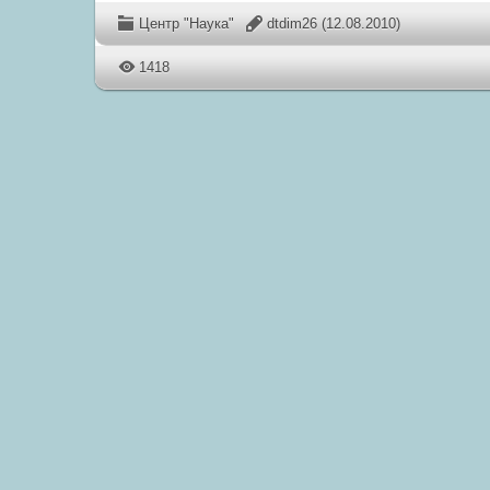
Центр "Наука"
dtdim26
(12.08.2010)
1418