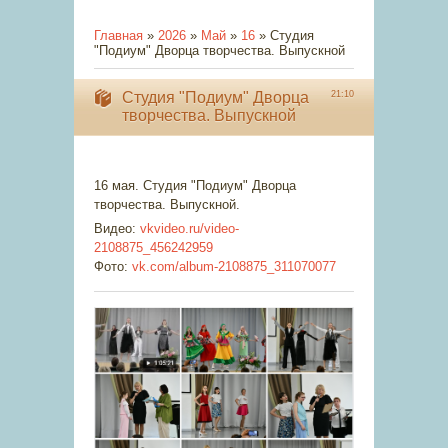
Главная
»
2026
»
Май
»
16
» Студия
"Подиум" Дворца творчества. Выпускной
Студия "Подиум" Дворца
21:10
творчества. Выпускной
16 мая. Студия "Подиум" Дворца
творчества. Выпускной.
Видео:
vkvideo.ru/video-
2108875_456242959
Фото:
vk.com/album-2108875_311070077