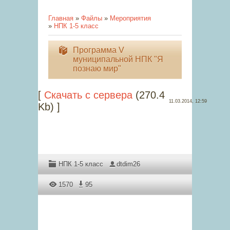
Главная
»
Файлы
»
Мероприятия
»
НПК 1-5 класс
Программа V
муниципальной НПК "Я
познаю мир"
[
Скачать с сервера
(270.4
11.03.2014, 12:59
Kb) ]
НПК 1-5 класс
dtdim26
1570
95