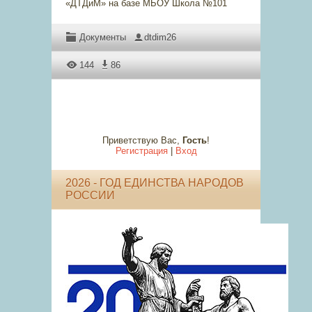
«ДТДиМ» на базе МБОУ Школа №101
Документы
dtdim26
144
86
Приветствую Вас
,
Гость
!
Регистрация
|
Вход
2026 - ГОД ЕДИНСТВА НАРОДОВ
РОССИИ